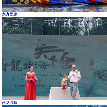
龙舟团建
画龙点睛