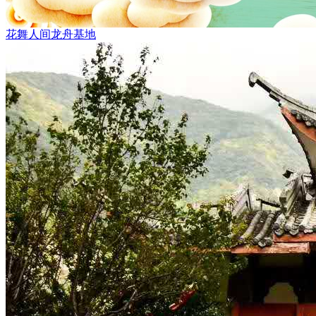
花舞人间龙舟基地