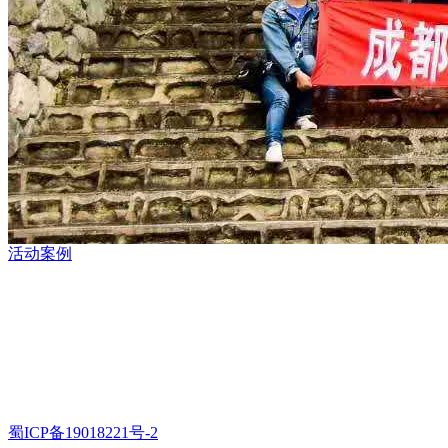
活动案例
拓展训练手机热线：
17713475129（徐老师）
18482189899（杨老师）
办公地址：成都市新津县孵化园103室
龙舟拓展地址：眉山市青神县青神江湾神木园（外南街73号）
拓展课程：龙舟团建、基地拓展、野外生存、夏令营、趣味运
动会、主题定制、公司年会、定制运动，等一系列活动板块
蜀ICP备19018221号-2